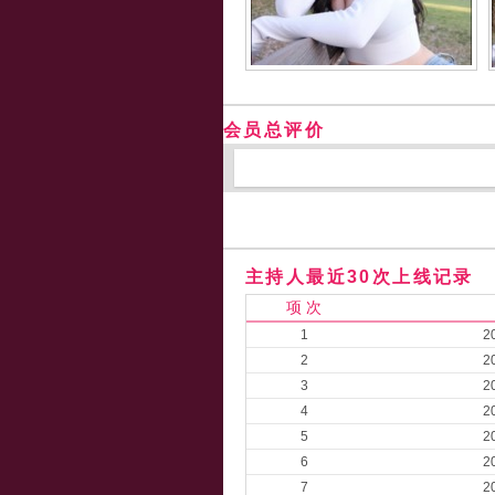
会员总评价
主持人最近30次上线记录
项 次
1
2
2
2
3
2
4
2
5
2
6
2
7
2