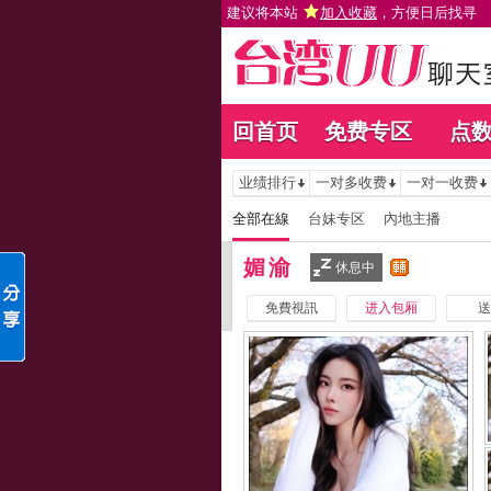
建议将本站
加入收藏
，方便日后找寻
回首页
免费专区
点
业绩排行
一对多收费
一对一收费
全部在線
台妹专区
內地主播
媚渝
休息中
免費視訊
进入包厢
送