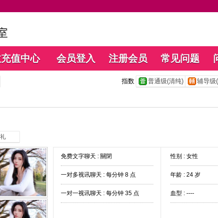
数充值中心
会员登入
注册会员
常见问题
指数
普通级(清纯)
辅导级(
礼
免费文字聊天 :
關閉
性别 : 女性
一对多视讯聊天 :
每分钟 8 点
年龄 : 24 岁
一对一视讯聊天 :
每分钟 35 点
血型 : ----