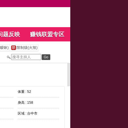
问题反映
赚钱联盟专区
暧昧)
限制级(火辣)
体重 : 52
身高 : 158
区域 : 台中市