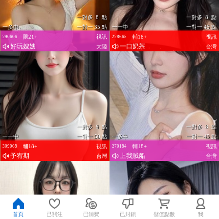
一對多 8 點
一對多 8 點
一多中
一對一 35 點
一一中
一對一 45 點
限21+
視訊
輔18+
視訊
290606
228665
好玩嫂嫂
一口奶茶
大陸
台灣
一對多 8 點
一對多 8 點
一一中
一對一 50 點
一多中
一對一 45 點
輔18+
視訊
輔18+
視訊
309068
270184
予宥期
上我賊船
台灣
台灣
首頁
已關注
已消費
已封鎖
儲值點數
我