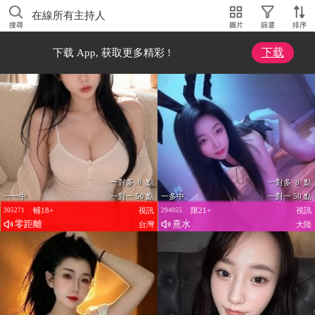
在線所有主持人
搜尋
圖片
篩選
排序
下载
下载 App, 获取更多精彩 !
一對多 8 點
一對多 8 點
一一中
一對一 50 點
一多中
一對一 50 點
輔18+
視訊
限21+
視訊
305271
294055
零距離
熹水
台灣
大陸