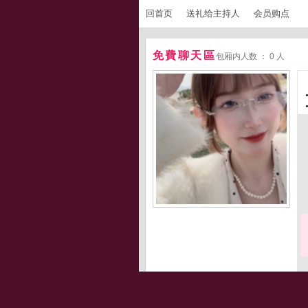
回首页
送礼给主持人
会员购点
免費聊天區
包厢内人数 ： 0 人