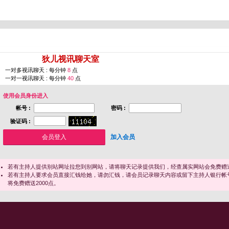
您即将进入 [
狄儿视讯聊天室
]
一对多视讯聊天 : 每分钟
8
点
一对一视讯聊天 : 每分钟
40
点
使用会员身份进入
帐号 :
密码 :
验证码 :
加入会员
若有主持人提供别站网址拉您到别网站，请将聊天记录提供我们，经查属实网站会免费赠送
若有主持人要求会员直接汇钱给她，请勿汇钱，请会员记录聊天内容或留下主持人银行帐
将免费赠送2000点。