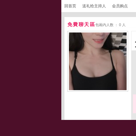
回首页
送礼给主持人
会员购点
免費聊天區
包厢内人数 ： 0 人