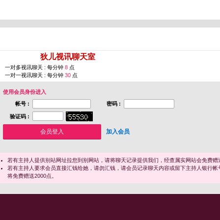
您即将进入 [
狄儿视讯聊天室
]
一对多视讯聊天 : 每分钟
8
点
一对一视讯聊天 : 每分钟
30
点
使用会员身份进入
帐号 :
密码 :
验证码 :
加入会员
若有主持人提供别站网址拉您到别网站，请将聊天记录提供我们，经查属实网站会免费赠送
若有主持人要求会员直接汇钱给她，请勿汇钱，请会员记录聊天内容或留下主持人银行帐
将免费赠送2000点。