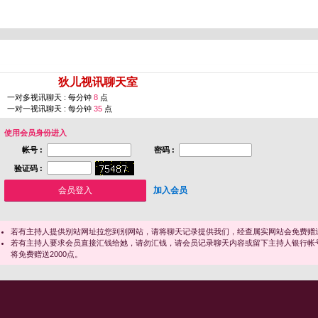
您即将进入 [
狄儿视讯聊天室
]
一对多视讯聊天 : 每分钟
8
点
一对一视讯聊天 : 每分钟
35
点
使用会员身份进入
帐号 :
密码 :
验证码 :
加入会员
若有主持人提供别站网址拉您到别网站，请将聊天记录提供我们，经查属实网站会免费赠送
若有主持人要求会员直接汇钱给她，请勿汇钱，请会员记录聊天内容或留下主持人银行帐
将免费赠送2000点。