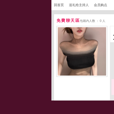
回首页
送礼给主持人
会员购点
免費聊天區
包厢内人数 ： 0 人