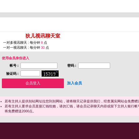
您即将进入 [
狄儿视讯聊天室
]
一对多视讯聊天 : 每分钟
8
点
一对一视讯聊天 : 每分钟
30
点
使用会员身份进入
帐号 :
密码 :
验证码 :
加入会员
若有主持人提供别站网址拉您到别网站，请将聊天记录提供我们，经查属实网站会免费赠送
若有主持人要求会员直接汇钱给她，请勿汇钱，请会员记录聊天内容或留下主持人银行帐
将免费赠送2000点。