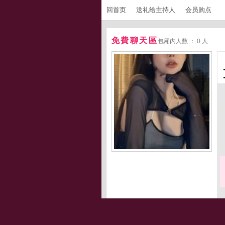
回首页
送礼给主持人
会员购点
免費聊天區
包厢内人数 ： 0 人